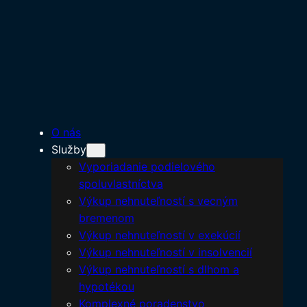
O nás
Služby
Vyporiadanie podielového
spoluvlastníctva
Výkup nehnuteľností s vecným
bremenom
Výkup nehnuteľností v exekúcií
Výkup nehnuteľností v insolvencií
Výkup nehnuteľností s dlhom a
hypotékou
Komplexné poradenstvo