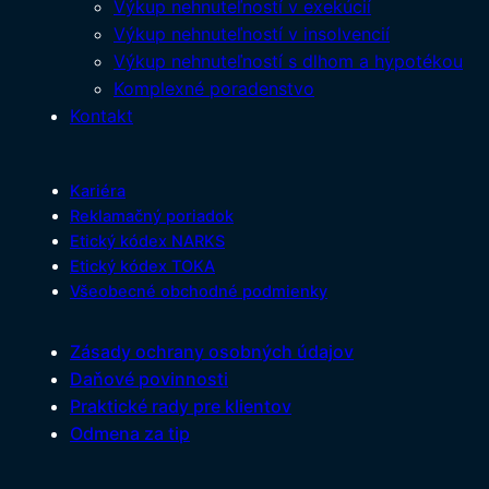
Výkup nehnuteľností v exekúcií
Výkup nehnuteľností v insolvencií
Výkup nehnuteľností s dlhom a hypotékou
Komplexné poradenstvo
Kontakt
Kariéra
Reklamačný poriadok
Etický kódex NARKS
Etický kódex TOKA
Všeobecné obchodné podmienky
Zásady ochrany osobných údajov
Daňové povinnosti
Praktické rady pre klientov
Odmena za tip