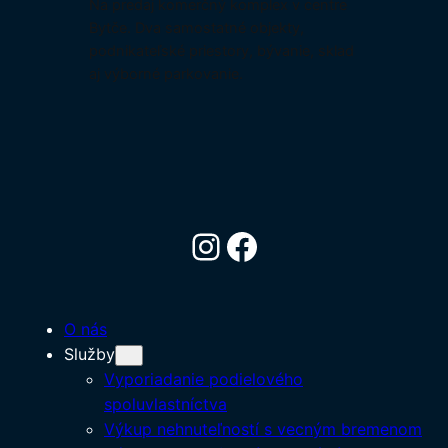
Na predaj komerčný komplex v centre
Bytče. Dva samostatné objekty,
podnikateľské priestory, bývanie, sklad
aj výborné parkovanie.
Instagram
Facebook
O nás
Služby
Vyporiadanie podielového
spoluvlastníctva
Výkup nehnuteľností s vecným bremenom